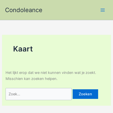
Ga
Condoleance
naar
de
inhoud
Kaart
Het lijkt erop dat we niet kunnen vinden wat je zoekt.
Misschien kan zoeken helpen.
Zoek
naar: